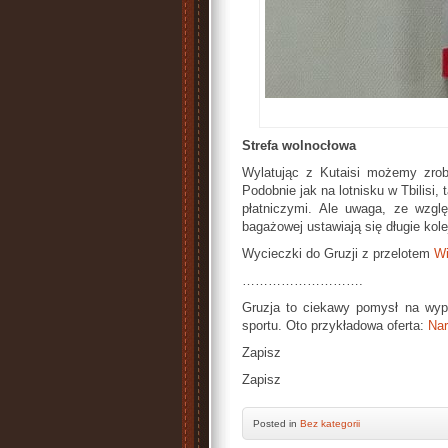
Strefa wolnocłowa
Wylatując z Kutaisi możemy zrob
Podobnie jak na lotnisku w Tbilisi, 
płatniczymi. Ale uwaga, ze wzglę
bagażowej ustawiają się długie kol
Wycieczki do Gruzji z przelotem
Wi
……………………….
Gruzja to ciekawy pomysł na wyp
sportu. Oto przykładowa oferta:
Nar
Zapisz
Zapisz
Posted
in
Bez kategorii