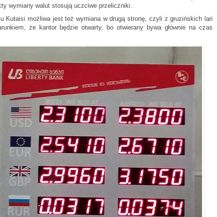
kty wymiany walut stosują uczciwe przeliczniki.
u Kutaisi możliwa jest też wymiana w drugą stronę, czyli z gruzińskich lari
arunkiem, że kantor będzie otwarty, bo otwierany bywa głównie na czas