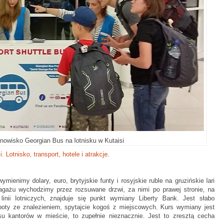
nowisko Georgian Bus na lotnisku w Kutaisi
i. Lotnisko, transport, hotele i atrakcje
.
ymienimy dolary, euro, brytyjskie funty i rosyjskie ruble na gruzińskie lari
bagażu wychodzimy przez rozsuwane drzwi, za nimi po prawej stronie, na
nii lotniczych, znajduje się punkt wymiany Liberty Bank. Jest słabo
łopoty ze znalezieniem, spytajcie kogoś z miejscowych. Kurs wymiany jest
ursu kantorów w mieście, to zupełnie nieznacznie. Jest to zresztą cecha