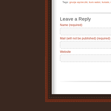
Tags:
gruzja wycieczki
,
kurs walut
,
kutaisi
,
Leave a Reply
Name (required)
Mail (will not be published) (required)
Website