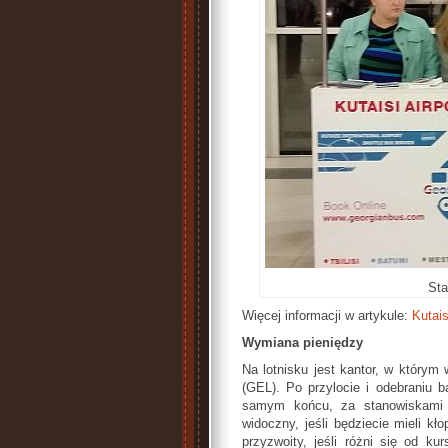
Sta
Więcej informacji w artykule:
Kutais
Wymiana pieniędzy
Na lotnisku jest kantor, w którym w
(GEL). Po przylocie i odebraniu 
samym końcu, za stanowiskami li
widoczny, jeśli będziecie mieli k
przyzwoity, jeśli różni się od k