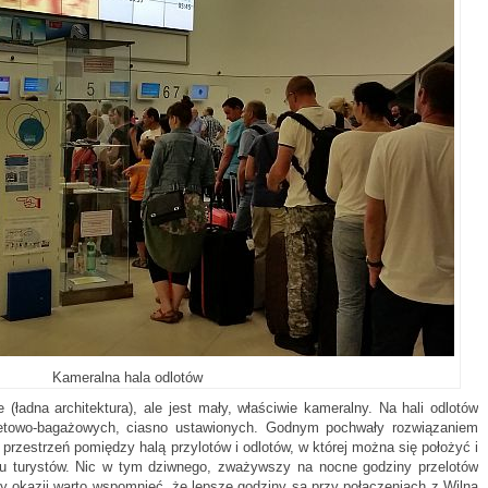
Kameralna hala odlotów
(ładna architektura), ale jest mały, właściwie kameralny. Na hali odlotów
iletowo-bagażowych, ciasno ustawionych. Godnym pochwały rozwiązaniem
przestrzeń pomiędzy halą przylotów i odlotów, w której można się położyć i
lu turystów. Nic w tym dziwnego, zważywszy na nocne godziny przelotów
zy okazji warto wspomnieć, że lepsze godziny są przy połączeniach z Wilna