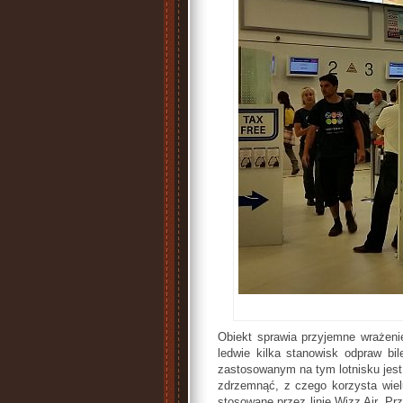
Obiekt sprawia przyjemne wrażenie 
ledwie kilka stanowisk odpraw b
zastosowanym na tym lotnisku jest 
zdrzemnąć, z czego korzysta wie
stosowane przez linię Wizz Air. Pr