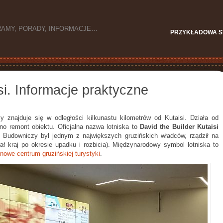
GRAMY, PORADY, INFORMACJE…
PRZYKŁADOWA 
si. Informacje praktyczne
zy znajduje się w odległości kilkunastu kilometrów od Kutaisi. Działa od
no remont obiektu. Oficjalna nazwa lotniska to
David the Builder Kutaisi
d Budowniczy był jednym z największych gruzińskich władców, rządził na
ał kraj po okresie upadku i rozbicia). Międzynarodowy symbol lotniska to
 nowe centrum gruzińskiej turystyki
.