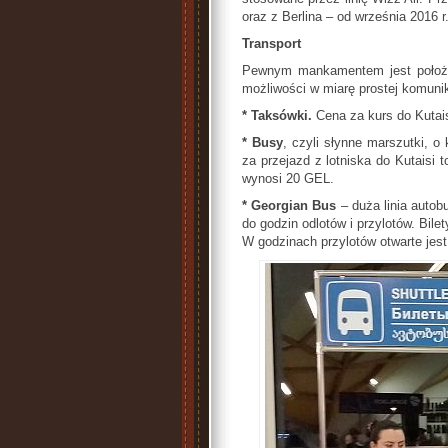
oraz z Berlina – od września 2016 r
Transport
Pewnym mankamentem jest położen
możliwości w miarę prostej komunika
* Taksówki.
Cena za kurs do Kutaisi
* Busy
, czyli słynne marszutki, o
za przejazd z lotniska do Kutaisi 
wynosi 20 GEL.
* Georgian Bus
– duża linia autob
do godzin odlotów i przylotów. Bil
W godzinach przylotów otwarte jest