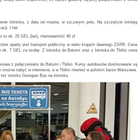
.
ie lotniska, z dala od miasta, w szczerym polu. Na szczęście istnieją
cji. I tak:
 to ok. 25 GEL (lari), równowartość 40 zł.
 które oparty jest transport publiczny w wielu krajach dawnego ZSRR. Cena
to ok. 7 GEL za osobę. Z lotniska do Batumi oraz z lotniska do Tbilisi cena
usowa z połączeniami do Batumi i Tbilisi. Kursy autobusów dostosowane są
ety można nabyć w internecie, a w Tbilisi również w polskim barze Warszawa.
 też stoisko Georgian Bus na lotnisku.