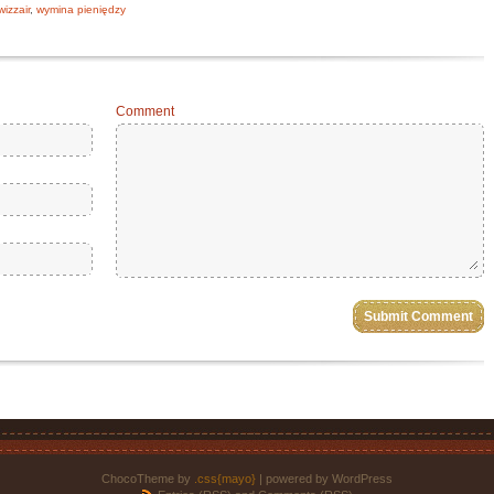
wizzair
,
wymina pieniędzy
Comment
ChocoTheme by
.css{mayo}
| powered by WordPress