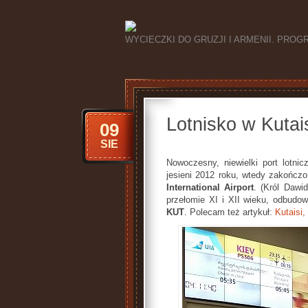
WYCIECZKI DO GRUZJI I ARMENII. PRO
Lotnisko w Kutai
09
SIE
Nowoczesny, niewielki port lotnic
jesieni 2012 roku, wtedy zakończo
International Airport
. (Król Dawi
przełomie XI i XII wieku, odbudow
KUT
. Polecam też artykuł:
Kutaisi,