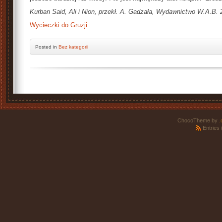
Kurban Said, Ali i Nion, przekł. A. Gadzała, Wydawnictwo W.A.B. 
Wycieczki do Gruzji
Posted
in
Bez kategorii
ChocoTheme by
.
Entries