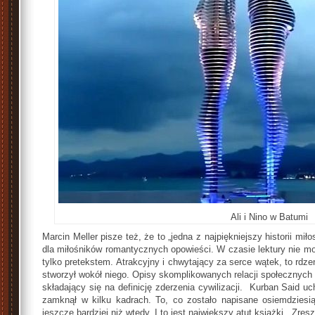
Ali i Nino w Batumi
Marcin Meller pisze też, że to „jedna z najpiękniejszy historii mił
dla miłośników romantycznych opowieści. W czasie lektury nie mo
tylko pretekstem. Atrakcyjny i chwytający za serce wątek, to rdzeń
stworzył wokół niego. Opisy skomplikowanych relacji społecznych 
składający się na definicję zderzenia cywilizacji. Kurban Said uc
zamknął w kilku kadrach. To, co zostało napisane osiemdziesią
jeszcze bardziej niż wtedy. I to jest największy atut książki. Zres