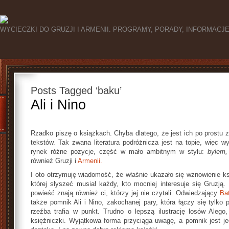
WYCIECZKI DO GRUZJI I ARMENII. PROGRAMY, PORADY, INFORMACJ
Posts Tagged ‘baku’
Ali i Nino
Rzadko piszę o książkach. Chyba dlatego, że jest ich po prostu z
tekstów. Tak zwana literatura podróżnicza jest na topie, więc w
rynek różne pozycje, część w mało ambitnym w stylu:
byłem,
również Gruzji i
Armenii.
I oto otrzymuję wiadomość, że właśnie ukazało się wznowienie ksi
której słyszeć musiał każdy, kto mocniej interesuje się Gruzją
powieść znają również ci, którzy jej nie czytali. Odwiedzający
Ba
także pomnik Ali i Nino, zakochanej pary, która łączy się tylko 
rzeźba trafia w punkt. Trudno o lepszą ilustrację losów Alego, 
księżniczki. Wyjątkowa forma przyciąga uwagę, a pomnik jest j